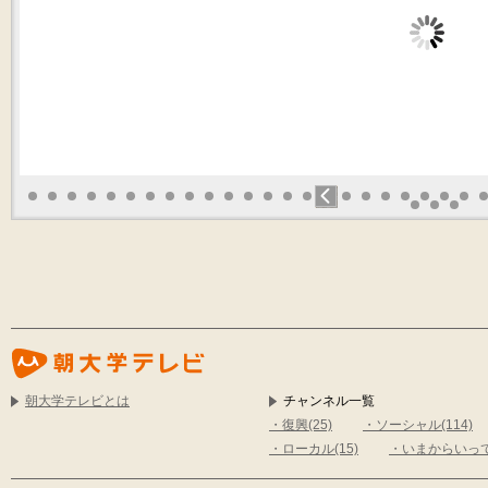
日本酒♡R（日本酒♡...
日本酒♡R（日本酒♡...
日本酒♡
今回は、特別編で醤油・味噌
今回は、岐阜県の白扇酒造さ
今回は
蔵のレポートです（日本...
んの取材です。 白扇酒...
さんの取
2020.10.18
2020.09.19
詳細を見る
詳細を見る
朝大学テレビとは
チャンネル一覧
・復興(25)
・ソーシャル(114)
・ローカル(15)
・いまからいって